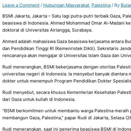
Leave a Comment
/
Hubungan Masyarakat
,
Palestina
/ By
Bula
BSMI Jakarta, Jakarta – Satu lagi putra-putri terbaik Gaza, P
beasiswa di Indonesia. Ahmed Mohammad Omar Al-Madani kemb
doktoral di Universitas Airlangga, Surabaya.
Ahmed adalah mahasiswa Gaza beasiswa kerjasama antara Bula
dan Pendidikan Tinggi RI (Kemenristek Dikti). Sekretaris 
rencananya akan mengajar di Universitas Islam Gaza dan Univ
Rudi menerangkan, BSMI bekerjasama dengan otoritas Palesti
universitas negeri di Indonesia. Ia menyebut banyak diantara
dokter untuk menempuh Program Pendidikan Dokter Spesialis
Rudi menyebut, secara khusus Kementerian Kesehatan Palest
dari Gaza untuk kuliah di Indonesia.
“BSMI berkomitmen untuk membantu warga Palestina meraih pe
membangun Gaza, Palestina,” papar Rudi di Jakarta, Selasa (26
Rudi menerangkan, saat ini penerima beasiswa BSMI di Indon