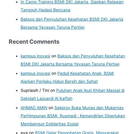
In Camp Training BSMI DKI Jakarta, Siapkan Relawan
Tangguh Hadapi Bencana
Baksos dan Penyuluhan Kesehatan BSMI DKI Jakarta
Bersama Yayasan Taruna Pertiwi
Recent Comments
kampus inovasi
on
Baksos dan Penyuluhan Kesehatan
BSMI DKI Jakarta Bersama Yayasan Taruna Pertiwi
kampus inovasi
on
Peduli Kesehatan Anak, BSMI
Ajarkan Perilaku Hidup Bersih dan Sehat
Supriasih / Tini
on
Puluhan Anak Ikuti Khitan Massal di
Sekolah Lazuardi Al Kaffah
AHMAD AMIN
on
Sekprov Buka Munas dan Mukernas
Perhimpunan BSMI, Rusmadi : Kemandirian Diperlukan
Membangun Solidaritas Sosial
eva
on
BSMI Gelar Pengobatan Gratis, Masyarakat