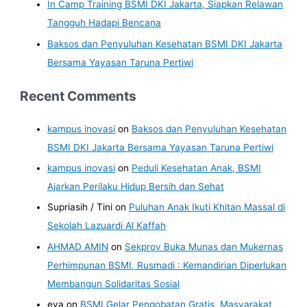
In Camp Training BSMI DKI Jakarta, Siapkan Relawan
Tangguh Hadapi Bencana
Baksos dan Penyuluhan Kesehatan BSMI DKI Jakarta
Bersama Yayasan Taruna Pertiwi
Recent Comments
kampus inovasi
on
Baksos dan Penyuluhan Kesehatan
BSMI DKI Jakarta Bersama Yayasan Taruna Pertiwi
kampus inovasi
on
Peduli Kesehatan Anak, BSMI
Ajarkan Perilaku Hidup Bersih dan Sehat
Supriasih / Tini
on
Puluhan Anak Ikuti Khitan Massal di
Sekolah Lazuardi Al Kaffah
AHMAD AMIN
on
Sekprov Buka Munas dan Mukernas
Perhimpunan BSMI, Rusmadi : Kemandirian Diperlukan
Membangun Solidaritas Sosial
eva
on
BSMI Gelar Pengobatan Gratis, Masyarakat