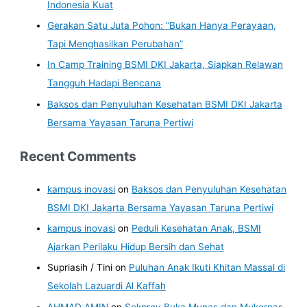
Indonesia Kuat
Gerakan Satu Juta Pohon: “Bukan Hanya Perayaan,
Tapi Menghasilkan Perubahan”
In Camp Training BSMI DKI Jakarta, Siapkan Relawan
Tangguh Hadapi Bencana
Baksos dan Penyuluhan Kesehatan BSMI DKI Jakarta
Bersama Yayasan Taruna Pertiwi
Recent Comments
kampus inovasi
on
Baksos dan Penyuluhan Kesehatan
BSMI DKI Jakarta Bersama Yayasan Taruna Pertiwi
kampus inovasi
on
Peduli Kesehatan Anak, BSMI
Ajarkan Perilaku Hidup Bersih dan Sehat
Supriasih / Tini
on
Puluhan Anak Ikuti Khitan Massal di
Sekolah Lazuardi Al Kaffah
AHMAD AMIN
on
Sekprov Buka Munas dan Mukernas