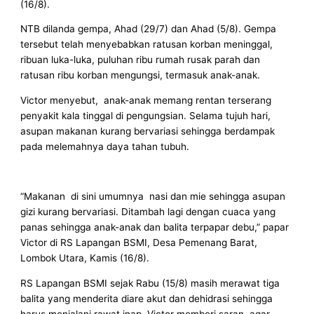
(16/8).
NTB dilanda gempa, Ahad (29/7) dan Ahad (5/8). Gempa
tersebut telah menyebabkan ratusan korban meninggal,
ribuan luka-luka, puluhan ribu rumah rusak parah dan
ratusan ribu korban mengungsi, termasuk anak-anak.
Victor menyebut, anak-anak memang rentan terserang
penyakit kala tinggal di pengungsian. Selama tujuh hari,
asupan makanan kurang bervariasi sehingga berdampak
pada melemahnya daya tahan tubuh.
“Makanan di sini umumnya nasi dan mie sehingga asupan
gizi kurang bervariasi. Ditambah lagi dengan cuaca yang
panas sehingga anak-anak dan balita terpapar debu,” papar
Victor di RS Lapangan BSMI, Desa Pemenang Barat,
Lombok Utara, Kamis (16/8).
RS Lapangan BSMI sejak Rabu (15/8) masih merawat tiga
balita yang menderita diare akut dan dehidrasi sehingga
harus menjalani rawat inap. Victor memberi saran, agar