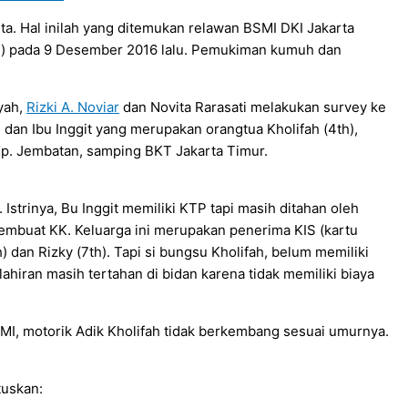
rta. Hal inilah yang ditemukan relawan BSMI DKI Jakarta
 th) pada 9 Desember 2016 lalu. Pemukiman kumuh dan
iyah,
Rizki A. Noviar
dan Novita Rarasati melakukan survey ke
an Ibu Inggit yang merupakan orangtua Kholifah (4th),
 Kp. Jembatan, samping BKT Jakarta Timur.
. Istrinya, Bu Inggit memiliki KTP tapi masih ditahan oleh
embuat KK. Keluarga ini merupakan penerima KIS (kartu
) dan Rizky (7th). Tapi si bungsu Kholifah, belum memiliki
hiran masih tertahan di bidan karena tidak memiliki biaya
MI, motorik Adik Kholifah tidak berkembang sesuai umurnya.
tuskan: