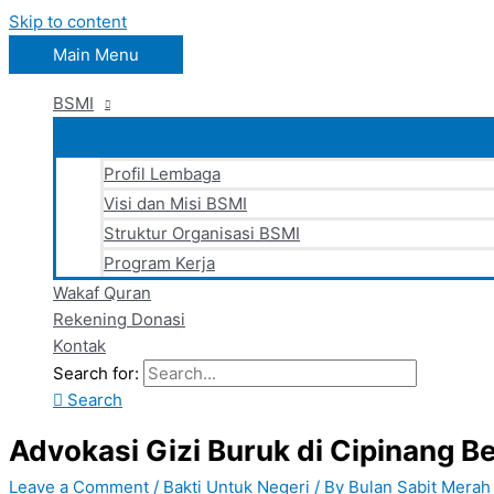
Skip to content
Main Menu
BSMI
Profil Lembaga
Visi dan Misi BSMI
Struktur Organisasi BSMI
Program Kerja
Wakaf Quran
Rekening Donasi
Kontak
Search for:
Search
Advokasi Gizi Buruk di Cipinang B
Leave a Comment
/
Bakti Untuk Negeri
/ By
Bulan Sabit Merah