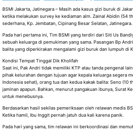
BSMI Jakarta, Jatinegara – Masih ada kasus gizi buruk di Jaka
ketika melakukan survey ke kediaman alm. Zainal Abidin (54
sederhana, Kp. Jembatan, Cipinang Besar Selatan, Jatinegara.
Pada hari pertama ini, Tim BSMI yang terdiri dari Siti Us Band
sebuah keluarga di pemukiman yang sama. Pasangan Bp Andri d
balita yang diperkirakan mengalami gizi buruk dan lumpuh di
Kondisi Tempat Tinggal Dik Kholifah
Saat ini, Pak Andri tidak memiliki KTP atau tanda pengenal lain
pihak kelurahan dengan tujuan agar kepala keluarga segera m
Indonesia sehat), orang tua dan kedua kakak balita: Seno (10 th
jaminan apapun. Bahkan, menurut pangakuan ibunya, Surat Kela
untuk menebusnya.
Berdasarkan hasil sekilas pemeriksaan oleh relawan medis BS
Ketika hamil, Ibu Inggit pernah jatuh dua kali karena panik.
Pada hari yang sama, tim relawan ini berkoordinasi dan memu