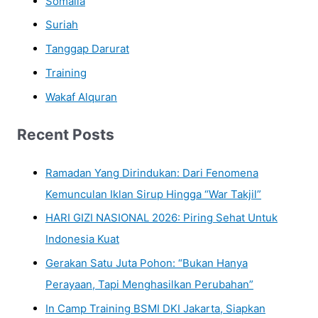
Somalia
Suriah
Tanggap Darurat
Training
Wakaf Alquran
Recent Posts
Ramadan Yang Dirindukan: Dari Fenomena
Kemunculan Iklan Sirup Hingga “War Takjil”
HARI GIZI NASIONAL 2026: Piring Sehat Untuk
Indonesia Kuat
Gerakan Satu Juta Pohon: “Bukan Hanya
Perayaan, Tapi Menghasilkan Perubahan”
In Camp Training BSMI DKI Jakarta, Siapkan