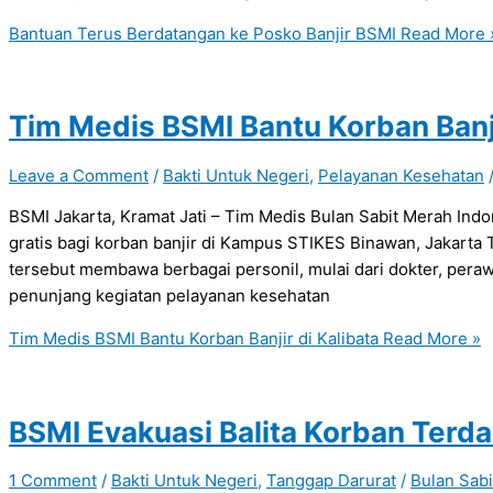
Bantuan Terus Berdatangan ke Posko Banjir BSMI
Read More 
Tim Medis BSMI Bantu Korban Banji
Leave a Comment
/
Bakti Untuk Negeri
,
Pelayanan Kesehatan
BSMI Jakarta, Kramat Jati – Tim Medis Bulan Sabit Merah Ind
gratis bagi korban banjir di Kampus STIKES Binawan, Jakarta T
tersebut membawa berbagai personil, mulai dari dokter, peraw
penunjang kegiatan pelayanan kesehatan
Tim Medis BSMI Bantu Korban Banjir di Kalibata
Read More »
BSMI Evakuasi Balita Korban Terd
1 Comment
/
Bakti Untuk Negeri
,
Tanggap Darurat
/
Bulan Sabi