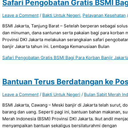
Safari Pengobatan Gratis BSMI Bag
Leave a Comment
/
Bakti Untuk Negeri
,
Pelayanan Kesehatan
BSMI Jakarta, Tanjung Barat – Setelah berperan sebagai sol
dan minuman, dana santunan serta pakaian bagi para korban mu
Provinsi DKI Jakarta melakukan serangkaian safari pengobata
banjir Jakarta tahun ini. Lembaga Kemanusiaan Bulan
Safari Pengobatan Gratis BSMI Bagi Para Korban Banjir Jakart
Bantuan Terus Berdatangan ke Pos
Leave a Comment
/
Bakti Untuk Negeri
/
Bulan Sabit Merah In
BSMI Jakarta, Cawang – Meski banjir di Jakarta telah surut
barang dan uang. Seperti pagi ini, bantuan bahan makanan, su
Merah Indonesia (BSMI) Provinsi DKI Jakarta. Ikut andil menj
menyampaikan bantuan sekaligus bersilaturahmi dengan