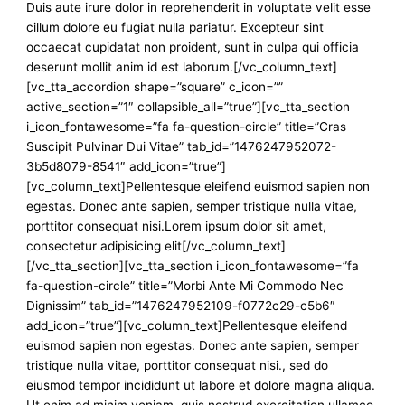
Duis aute irure dolor in reprehenderit in voluptate velit esse
cillum dolore eu fugiat nulla pariatur. Excepteur sint
occaecat cupidatat non proident, sunt in culpa qui officia
deserunt mollit anim id est laborum.[/vc_column_text]
[vc_tta_accordion shape=”square” c_icon=””
active_section=”1″ collapsible_all=”true”][vc_tta_section
i_icon_fontawesome=”fa fa-question-circle” title=”Cras
Suscipit Pulvinar Dui Vitae” tab_id=”1476247952072-
3b5d8079-8541″ add_icon=”true”]
[vc_column_text]Pellentesque eleifend euismod sapien non
egestas. Donec ante sapien, semper tristique nulla vitae,
porttitor consequat nisi.Lorem ipsum dolor sit amet,
consectetur adipisicing elit[/vc_column_text]
[/vc_tta_section][vc_tta_section i_icon_fontawesome=”fa
fa-question-circle” title=”Morbi Ante Mi Commodo Nec
Dignissim” tab_id=”1476247952109-f0772c29-c5b6″
add_icon=”true”][vc_column_text]Pellentesque eleifend
euismod sapien non egestas. Donec ante sapien, semper
tristique nulla vitae, porttitor consequat nisi., sed do
eiusmod tempor incididunt ut labore et dolore magna aliqua.