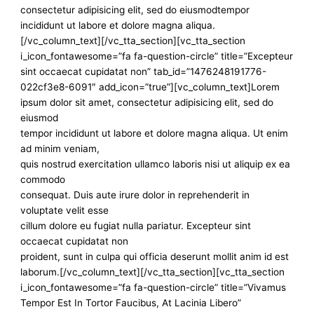
consectetur adipisicing elit, sed do eiusmodtempor
incididunt ut labore et dolore magna aliqua.
[/vc_column_text][/vc_tta_section][vc_tta_section
i_icon_fontawesome=”fa fa-question-circle” title=”Excepteur
sint occaecat cupidatat non” tab_id=”1476248191776-
022cf3e8-6091″ add_icon=”true”][vc_column_text]Lorem
ipsum dolor sit amet, consectetur adipisicing elit, sed do
eiusmod
tempor incididunt ut labore et dolore magna aliqua. Ut enim
ad minim veniam,
quis nostrud exercitation ullamco laboris nisi ut aliquip ex ea
commodo
consequat. Duis aute irure dolor in reprehenderit in
voluptate velit esse
cillum dolore eu fugiat nulla pariatur. Excepteur sint
occaecat cupidatat non
proident, sunt in culpa qui officia deserunt mollit anim id est
laborum.[/vc_column_text][/vc_tta_section][vc_tta_section
i_icon_fontawesome=”fa fa-question-circle” title=”Vivamus
Tempor Est In Tortor Faucibus, At Lacinia Libero”