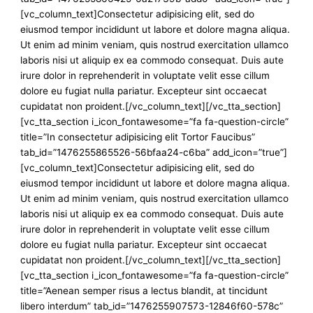
[vc_column_text]Consectetur adipisicing elit, sed do
eiusmod tempor incididunt ut labore et dolore magna aliqua.
Ut enim ad minim veniam, quis nostrud exercitation ullamco
laboris nisi ut aliquip ex ea commodo consequat. Duis aute
irure dolor in reprehenderit in voluptate velit esse cillum
dolore eu fugiat nulla pariatur. Excepteur sint occaecat
cupidatat non proident.[/vc_column_text][/vc_tta_section]
[vc_tta_section i_icon_fontawesome=”fa fa-question-circle”
title=”In consectetur adipisicing elit Tortor Faucibus”
tab_id=”1476255865526-56bfaa24-c6ba” add_icon=”true”]
[vc_column_text]Consectetur adipisicing elit, sed do
eiusmod tempor incididunt ut labore et dolore magna aliqua.
Ut enim ad minim veniam, quis nostrud exercitation ullamco
laboris nisi ut aliquip ex ea commodo consequat. Duis aute
irure dolor in reprehenderit in voluptate velit esse cillum
dolore eu fugiat nulla pariatur. Excepteur sint occaecat
cupidatat non proident.[/vc_column_text][/vc_tta_section]
[vc_tta_section i_icon_fontawesome=”fa fa-question-circle”
title=”Aenean semper risus a lectus blandit, at tincidunt
libero interdum” tab_id=”1476255907573-12846f60-578c”