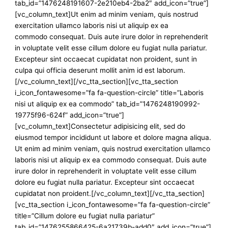
tab_id=”1476248191607-2e210eb4-2ba2″ add_icon=”true”]
[vc_column_text]Ut enim ad minim veniam, quis nostrud
exercitation ullamco laboris nisi ut aliquip ex ea
commodo consequat. Duis aute irure dolor in reprehenderit
in voluptate velit esse cillum dolore eu fugiat nulla pariatur.
Excepteur sint occaecat cupidatat non proident, sunt in
culpa qui officia deserunt mollit anim id est laborum.
[/vc_column_text][/vc_tta_section][vc_tta_section
i_icon_fontawesome=”fa fa-question-circle” title=”Laboris
nisi ut aliquip ex ea commodo” tab_id=”1476248190992-
19775f96-624f” add_icon=”true”]
[vc_column_text]Consectetur adipisicing elit, sed do
eiusmod tempor incididunt ut labore et dolore magna aliqua.
Ut enim ad minim veniam, quis nostrud exercitation ullamco
laboris nisi ut aliquip ex ea commodo consequat. Duis aute
irure dolor in reprehenderit in voluptate velit esse cillum
dolore eu fugiat nulla pariatur. Excepteur sint occaecat
cupidatat non proident.[/vc_column_text][/vc_tta_section]
[vc_tta_section i_icon_fontawesome=”fa fa-question-circle”
title=”Cillum dolore eu fugiat nulla pariatur”
tab_id=”1476255866425-6a21739b-add0″ add_icon=”true”]