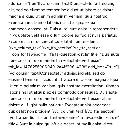
add_icon=”true”][vc_column_text]Consectetur adipisicing
elit, sed do eiusmod tempor incididunt ut labore et dolore
magna aliqua. Ut enim ad minim veniam, quis nostrud
exercitation ullamco laboris nisi ut aliquip ex ea
commodo consequat. Duis aute irure dolor in reprehenderit
in voluptate velit esse cillum dolore eu fugiat nulla pariatur.
Excepteur sint occaecat cupidatat non proident.
[/vc_column_text][/vc_tta_section][vc_tta_section
i_icon_fontawesome=”fa fa-question-circle” title=”Duis aute
irure dolor in reprehenderit in voluptate velit esse”
tab_id=”1476255906949-2a4ff396-433f” add_icon=”true”]
[vc_column_text]Consectetur adipisicing elit, sed do
eiusmod tempor incididunt ut labore et dolore magna aliqua.
Ut enim ad minim veniam, quis nostrud exercitation ullamco
laboris nisi ut aliquip ex ea commodo consequat. Duis aute
irure dolor in reprehenderit in voluptate velit esse cillum
dolore eu fugiat nulla pariatur. Excepteur sint occaecat
cupidatat non proident.[/vc_column_text][/vc_tta_section]
[vc_tta_section i_icon_fontawesome=”fa fa-question-circle”
title=”Sunt in culpa qui officia deserunt mollit anim id est