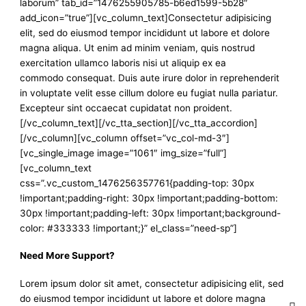
laborum” tab_id=”1476255905785-b6ed1599-5b28″
add_icon=”true”][vc_column_text]Consectetur adipisicing
elit, sed do eiusmod tempor incididunt ut labore et dolore
magna aliqua. Ut enim ad minim veniam, quis nostrud
exercitation ullamco laboris nisi ut aliquip ex ea
commodo consequat. Duis aute irure dolor in reprehenderit
in voluptate velit esse cillum dolore eu fugiat nulla pariatur.
Excepteur sint occaecat cupidatat non proident.
[/vc_column_text][/vc_tta_section][/vc_tta_accordion]
[/vc_column][vc_column offset=”vc_col-md-3″]
[vc_single_image image=”1061″ img_size=”full”]
[vc_column_text
css=”.vc_custom_1476256357761{padding-top: 30px
!important;padding-right: 30px !important;padding-bottom:
30px !important;padding-left: 30px !important;background-
color: #333333 !important;}” el_class=”need-sp”]
Need More Support?
Lorem ipsum dolor sit amet, consectetur adipisicing elit, sed
do eiusmod tempor incididunt ut labore et dolore magna