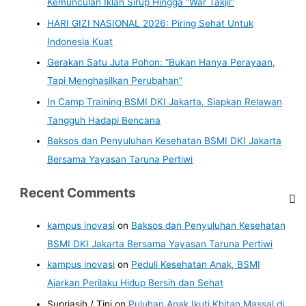
Kemunculan Iklan Sirup Hingga “War Takjil”
HARI GIZI NASIONAL 2026: Piring Sehat Untuk
Indonesia Kuat
Gerakan Satu Juta Pohon: “Bukan Hanya Perayaan,
Tapi Menghasilkan Perubahan”
In Camp Training BSMI DKI Jakarta, Siapkan Relawan
Tangguh Hadapi Bencana
Baksos dan Penyuluhan Kesehatan BSMI DKI Jakarta
Bersama Yayasan Taruna Pertiwi
Recent Comments
kampus inovasi
on
Baksos dan Penyuluhan Kesehatan
BSMI DKI Jakarta Bersama Yayasan Taruna Pertiwi
kampus inovasi
on
Peduli Kesehatan Anak, BSMI
Ajarkan Perilaku Hidup Bersih dan Sehat
Supriasih / Tini
on
Puluhan Anak Ikuti Khitan Massal di