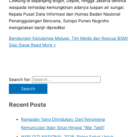
Ciliwung di sepanjang Bogor, Depok, hingga Jakarta diminta
waspada terhadap kemungkinan adanya luapan air sungai.
Kepala Pusat Data Informasi dan Humas Badan Nasional
Penanggulangan Bencana, Sutopo Purwo Nugroho
mengatakan banjir diprediksi
Bendungan Katulampa Meluap, Tim Medis dan Rescue BSMI
Siap Siaga
Read More »
Search for:
Recent Posts
Ramadan Yang Dirindukan: Dari Fenomena
Kemunculan Iklan Sirup Hingga “War Takjil”
HARI GIZI NASIONAL 2026: Piring Sehat Untuk