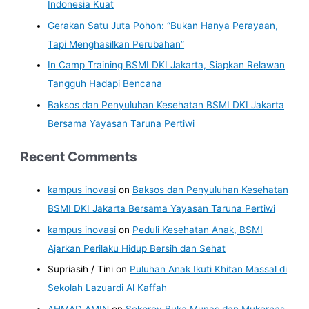
Indonesia Kuat
Gerakan Satu Juta Pohon: “Bukan Hanya Perayaan,
Tapi Menghasilkan Perubahan”
In Camp Training BSMI DKI Jakarta, Siapkan Relawan
Tangguh Hadapi Bencana
Baksos dan Penyuluhan Kesehatan BSMI DKI Jakarta
Bersama Yayasan Taruna Pertiwi
Recent Comments
kampus inovasi
on
Baksos dan Penyuluhan Kesehatan
BSMI DKI Jakarta Bersama Yayasan Taruna Pertiwi
kampus inovasi
on
Peduli Kesehatan Anak, BSMI
Ajarkan Perilaku Hidup Bersih dan Sehat
Supriasih / Tini
on
Puluhan Anak Ikuti Khitan Massal di
Sekolah Lazuardi Al Kaffah
AHMAD AMIN
on
Sekprov Buka Munas dan Mukernas